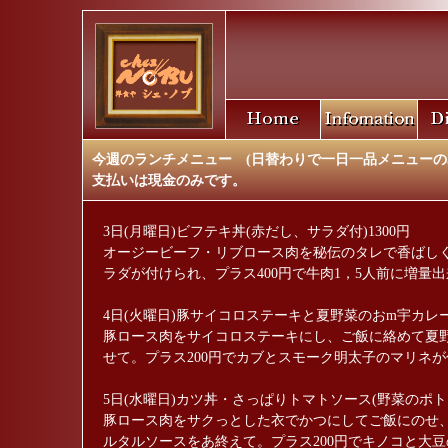
今週のランチメニュー (日替わりで一日一品メニューの
支払いは現金のみです。
3日(月曜日)ビフテキ丼(赤だし、サラダ付)1300円
オージービーフ・リブロース肉を秘伝のタレで香ばしく
ラダが付けられ、プラス400円で牛肉1，5人前に増量
4日(火曜日)豚サイコロステーキと夏野菜のおm宇カレー
豚ロース肉をサイコロステーキにし、ご飯に絡めて夏
せて。プラス200円でカブとスモーク明太子のマリネ
5日(水曜日)カツ丼・さっぱりトマトソース(野菜のポトフ
豚ロース肉をサクっとした衣でかつにしてご飯にのせ
ルタルソースをあ終えて。プラス200円でキノコと大豆